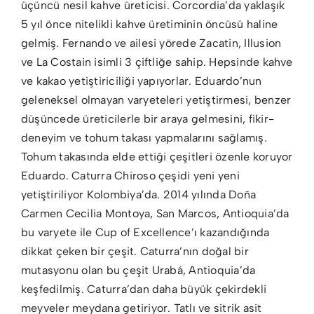
üçüncü nesil kahve üreticisi. Corcordia’da yaklaşık
5 yıl önce nitelikli kahve üretiminin öncüsü haline
gelmiş. Fernando ve ailesi yörede Zacatin, Illusion
ve La Costain isimli 3 çiftliğe sahip. Hepsinde kahve
ve kakao yetiştiriciliği yapıyorlar. Eduardo’nun
geleneksel olmayan varyeteleri yetiştirmesi, benzer
düşüncede üreticilerle bir araya gelmesini, fikir-
deneyim ve tohum takası yapmalarını sağlamış.
Tohum takasında elde ettiği çeşitleri özenle koruyor
Eduardo. Caturra Chiroso çeşidi yeni yeni
yetiştiriliyor Kolombiya’da. 2014 yılında Doña
Carmen Cecilia Montoya, San Marcos, Antioquia’da
bu varyete ile Cup of Excellence’ı kazandığında
dikkat çeken bir çeşit. Caturra’nın doğal bir
mutasyonu olan bu çeşit Urabá, Antioquia’da
keşfedilmiş. Caturra’dan daha büyük çekirdekli
meyveler meydana getiriyor. Tatlı ve sitrik asit