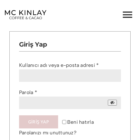
Skip
to
Tog
content
ANASAYFA
Nav
Giriş Yap
HAKKIMIZDA
Gerekli
Kullanıcı adı veya e-posta adresi
*
KAHVE
Gerekli
Parola
*
KAKAO
İletişim
GIRIŞ YAP
Beni hatırla
Parolanızı mı unuttunuz?
McPool